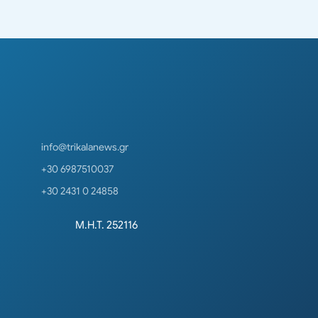
info@trikalanews.gr
+30 6987510037
+30 2431 0 24858
Μ.Η.Τ. 252116