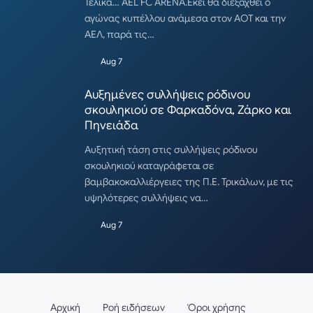
Τελικά… AEL FC ARENA.Εκεί θα διεξαχθεί ο
αγώνας κυπέλλου ανάμεσα στον ΑΟΤ και την
ΑΕΛ, παρά τις…
Aug 7
Αυξημένες συλλήψεις ρόδινου
σκουληκιού σε Φαρκαδόνα, Ζάρκο και
Πηνειάδα
Αυξητική τάση στις συλλήψεις ρόδινου
σκουληκιού καταγράφεται σε
βαμβακοκαλλιέργειες της Π.Ε. Τρικάλων, με τις
υψηλότερες συλλήψεις να…
Aug 7
Αρχική
Ροή ειδήσεων
Όροι χρήσης