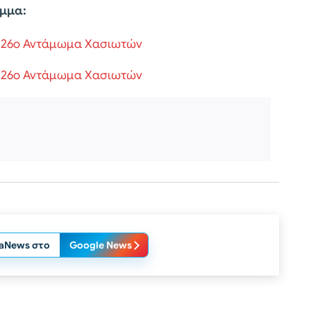
αμμα:
laNews στο
Google News