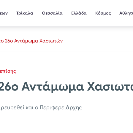
σεων
Τρίκαλα
Θεσσαλία
Ελλάδα
Κόσμος
Αθλητ
 το 26ο Αντάμωμα Χασιωτών
επίσης
ο 26ο Αντάμωμα Χασιω
ρευρεθεί και ο Περιφερειάρχης