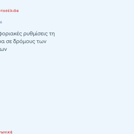
τοσέλιδα
26
οριακές ρυθμίσεις τη
ρα σε δρόμους των
λων
νωνικά