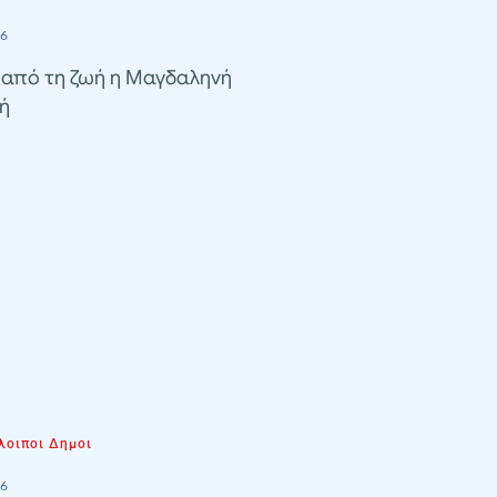
26
 από τη ζωή η Μαγδαληνή
ή
λοιποι Δημοι
26