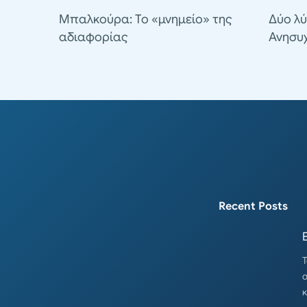
Μπαλκούρα: Το «μνημείο» της
Δύο λύ
αδιαφορίας
Ανησυ
Recent Posts
Τ
α