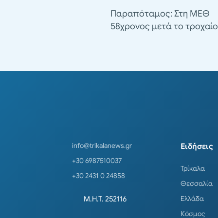
Παραπόταμος: Στη ΜΕΘ
58χρονος μετά το τροχαίο
info@trikalanews.gr
Ειδήσεις
+30 6987510037
Τρίκαλα
+30 2431 0 24858
Θεσσαλία
Ελλάδα
Μ.Η.Τ. 252116
Κόσμος