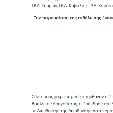
Ι.Ρ.Α. Σερρών, Ι.Ρ.Α. Καβάλας, Ι.Ρ.Α. Καρδίτ
Την παρουσίαση της εκδήλωσης έκανε 
Σύντομους χαιρετισμούς απηύθυναν ο Πρ
Βασίλειος Δραγούτσος, ο Πρόεδρος του Ε
κ. Διευθυντής της Διεύθυνσης Αστυνομί