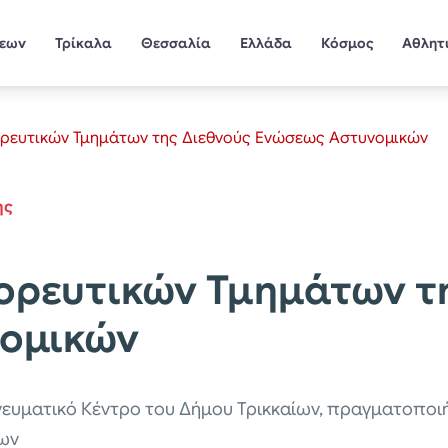
σεων
Τρίκαλα
Θεσσαλία
Ελλάδα
Κόσμος
Αθλητ
ορευτικών Τμημάτων της Διεθνούς Ενώσεως Αστυνομικών
ης
ορευτικών Τμημάτων τ
υνομικών
υματικό Κέντρο του Δήμου Τρικκαίων, πραγματοποιή
των