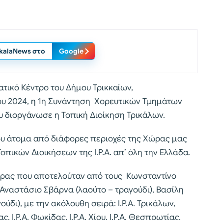
ikalaNews στο
Google
ικό Κέντρο του Δήμου Τρικκαίων,
υ 2024, η 1η Συνάντηση Χορευτικών Τμημάτων
 διοργάνωσε η Τοπική Διοίκηση Τρικάλων.
ου άτομα από διάφορες περιοχές της Χώρας μας
Τοπικών Διοικήσεων της Ι.Ρ.Α. απ’ όλη την Ελλάδα.
τρας που αποτελούταν από τους Κωνσταντίνο
), Αναστάσιο Σβάρνα (λαούτο – τραγούδι), Βασίλη
ύδι), με την ακόλουθη σειρά: Ι.Ρ.Α. Τρικάλων,
ίας, Ι.Ρ.Α. Φωκίδας, Ι.Ρ.Α. Χίου, Ι.Ρ.Α. Θεσπρωτίας,