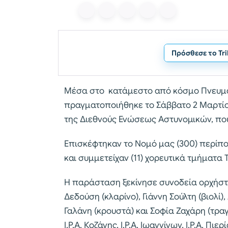
Πρόσθεσε το Tr
Μέσα στο κατάμεστο από κόσμο Πνευματ
πραγματοποιήθηκε το Σάββατο 2 Μαρτίο
της Διεθνούς Ενώσεως Αστυνομικών, που
Επισκέφτηκαν το Νομό μας (300) περίπ
και συμμετείχαν (11) χορευτικά τμήματα 
Η παράσταση ξεκίνησε συνοδεία ορχήσ
Δεδούση (κλαρίνο), Γιάννη Σούλτη (βιολί
Γαλάνη (κρουστά) και Σοφία Ζαχάρη (τραγο
Ι.Ρ.Α. Κοζάνης, Ι.Ρ.Α. Ιωαννίνων, Ι.Ρ.Α. Πιερ