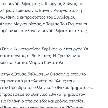
 και συνάδελφος μας κ. Γεώργιος Ζιώγας, ο
λήλων Τρικάλων κ. Γιάννης Αναγνώστου, η
ννιωτάκη, ο εκπρόσωπος του Συνδέσμου
λειος Μαγκουρίτσας, ο Ταμίας Του Σωματείου
φορέων και συλλόγων, συνάδελφοι και πολίτες
υξης κ. Κωνσταντίνος Σκρέκας, ο Υπουργός Υπ
παστεργίου, οι Βουλευτές Ν. Τρικάλων κ.
ακώστα και κα. Μαρίνα Κοντοτόλη.
 στην αίθουσα δεξιώσεων Θεσσαλίς, όπου το
απέμεινε από μια πλακέτα σε όλους τους
τον Πρόεδρο του Ελληνικού Εθνικού Τμήματος κ.
 προσέφερε το Ελληνικό Εθνικό Τμήμα, στον
ειο Γαλάνη ο οποίος εδώ και χρόνια στηρίζει
μάδας και στην εκπρόσωπο του Δ. Πύλης κα.