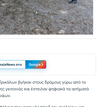
ikalaNews στο
Google
υ Τρικάλων βγήκαν στους δρόμους γύρω από το
ς γειτονιάς και έστειλαν ψηφιακά τα αιτήματά
καίων.