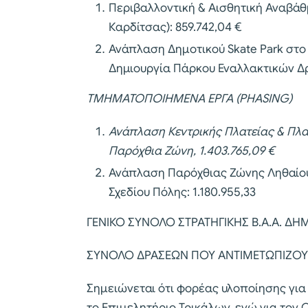
Περιβαλλοντική & Αισθητική Αναβάθμ
Καρδίτσας): 859.742,04 €
Ανάπλαση Δημοτικού Skate Park στ
Δημιουργία Πάρκου Εναλλακτικών Δρ
ΤΜΗΜΑΤΟΠΟΙΗΜΕΝΑ ΕΡΓΑ (PHASING)
Ανάπλαση Κεντρικής Πλατείας & Πλα
Παρόχθια Ζώνη, 1.403.765,09 €
Ανάπλαση Παρόχθιας Ζώνης Ληθαίου
Σχεδίου Πόλης: 1.180.955,33
ΓΕΝΙΚΟ ΣΥΝΟΛΟ ΣΤΡΑΤΗΓΙΚΗΣ Β.Α.Α. ΔΗΜΟ
ΣΥΝΟΛΟ ΔΡΑΣΕΩΝ ΠΟΥ ΑΝΤΙΜΕΤΩΠΙΖΟΥΝ 
Σημειώνεται ότι φορέας υλοποίησης για
το Επιμελητήριο Τρικάλων, ενώ για το