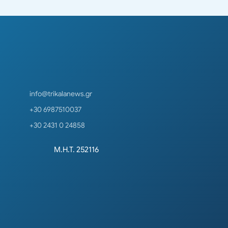
info@trikalanews.gr
+30 6987510037
+30 2431 0 24858
Μ.Η.Τ. 252116