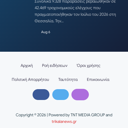
Συνολικά 9.328 παραβάσεις βεβαιώθηκαν σε
42.469 τροχονομικούς ελέγχους που
πραγματοποιήθηκαν τον Ιούλιο του 2026 στη
Θεσσαλία. Την…
Aug 6
Αρχική
Ροή ειδήσεων
Όροι χρήσης
Πολιτική Απορρήτου
Ταυτότητα
Επικοινωνία
Copyright © 2026 | Powered by TNT MEDIA GROUP and
trikalanews.gr