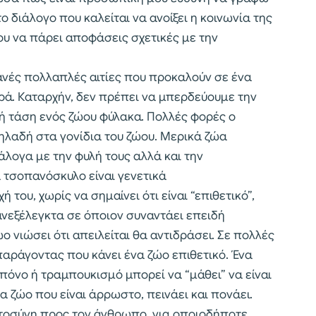
 διάλογο που καλείται να ανοίξει η κοινωνία της
υ να πάρει αποφάσεις σχετικές με την
θανές πολλαπλές αιτίες που προκαλούν σε ένα
ά. Καταρχήν, δεν πρέπει να μπερδεύουμε την
κή τάση ενός ζώου φύλακα. Πολλές φορές ο
δηλαδή στα γονίδια του ζώου. Μερικά ζώα
λογα με την φυλή τους αλλά και την
α τσοπανόσκυλο είναι γενετικά
του, χωρίς να σημαίνει ότι είναι “επιθετικό”,
ανεξέλεγκτα σε όποιον συναντάει επειδή
ο νιώσει ότι απειλείται θα αντιδράσει. Σε πολλές
παράγοντας που κάνει ένα ζώο επιθετικό. Ένα
 πόνο ή τραμπουκισμό μπορεί να “μάθει” να είναι
ένα ζώο που είναι άρρωστο, πεινάει και πονάει.
στοσύνη προς τον άνθρωπο, για οποιοδήποτε