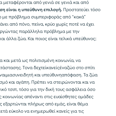
α μεταφέρονται από γενιά σε γενιά και από
ση είναι η υπεύθυνη επιλογή.
Προστατεύει τόσο
ώο με πρόβλημα συμπεριφοράς από “κακά”
άνει από πόνο, πείνα, κρύο χωρίς ποτέ να έχει
ουργώντας παράλληλα πρόβλημα με την
αι άλλα ζώα. Και ποιος είναι τελικά υπεύθυνος;
 και μετά ως πολιτισμένη κοινωνία, να
τάστασης. Τoνα δεχτείκανείςέναζώο στο σπίτι
είναιμιασυνειδητή και υπεύθυνηαπόφαση. Τα ζώα
σμό και αγάπη. Πρέπει να στειρώνονται και να
κό τσιπ, τόσο για την δική τους ασφάλεια όσο
ας κοινωνίας απέναντι στις ευαίσθητες ομάδες
ώς εξαρτώνται πλήρως από εμάς, είναι θέμα
κετά εύκολο να ενημερωθεί κανείς για τις