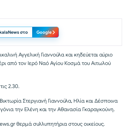
ikalaNews στο
Google
ικαλινή Αγγελική Γιαννούλα και κηδεύεται αύριο
έρι από τον Ιερό Ναό Αγίου Κοσμά του Αιτωλού
ις 2.30.
Βικτωρία Στεργιανή Γιαννούλα, Ηλία και Δέσποινα
εγγόνια την Ελένη και την Αθανασία Γκαραγκούνη.
ews.gr θερμά συλλυπητήρια στους οικείους.