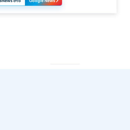
laNews στο
Google News