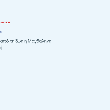
νωνικά
26
 από τη ζωή η Μαγδαληνή
ή