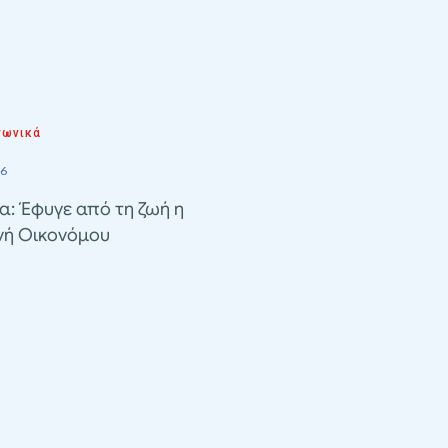
νωνικά
26
α: Έφυγε από τη ζωή η
νή Οικονόμου