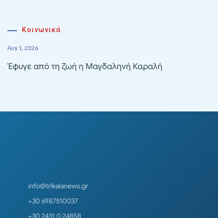
Κοινωνικά
Αυγ 1, 2026
Έφυγε από τη ζωή η Μαγδαληνή Καραλή
info@trikalanews.gr
+30 6987510037
+30 2431 0 24858