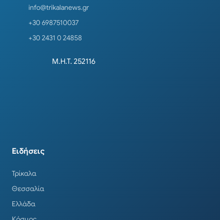
info@trikalanews.gr
+30 6987510037
+30 2431 0 24858
Μ.Η.Τ. 252116
Ειδήσεις
Τρίκαλα
Θεσσαλία
Ελλάδα
Κόσμος