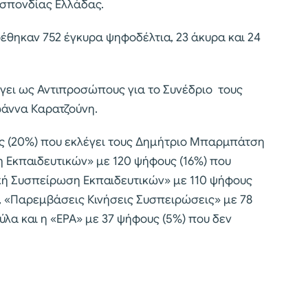
οσπονδίας Ελλάδας.
έθηκαν 752 έγκυρα ψηφοδέλτια, 23 άκυρα και 24
έγει ως Αντιπροσώπους για το Συνέδριο τους
ωάννα Καρατζούνη.
ς (20%) που εκλέγει τους Δημήτριο Μπαρμπάτση
ση Εκπαιδευτικών» με 120 ψήφους (16%) που
ική Συσπείρωση Εκπαιδευτικών» με 110 ψήφους
η, «Παρεμβάσεις Κινήσεις Συσπειρώσεις» με 78
ύλα και η «ΕΡΑ» με 37 ψήφους (5%) που δεν