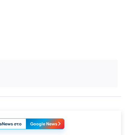
laNews στο
Google News