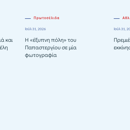
Πρωτοσέλιδα
Αθλ
Ιούλ 31, 2026
Ιούλ 31, 2
ιά και
Η «έξυπνη πόλη» του
Πρεμιέ
έλη
Παπαστεργίου σε μία
εκκίνη
φωτογραφία