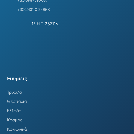
+30 6987510037
+30 2431 0 24858
Μ.Η.Τ. 252116
Ειδήσεις
Τρίκαλα
Θεσσαλία
Ελλάδα
Κόσμος
Κοινωνικά