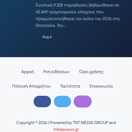
Συνολικά 9.328 παραβάσεις βεβαιώθηκαν σε
42.469 τροχονομικούς ελέγχους που
πραγματοποιήθηκαν τον Ιούλιο του 2026 στη
Θεσσαλία. Την…
Aug 6
Αρχική
Ροή ειδήσεων
Όροι χρήσης
Πολιτική Απορρήτου
Ταυτότητα
Επικοινωνία
Copyright © 2026 | Powered by TNT MEDIA GROUP and
trikalanews.gr