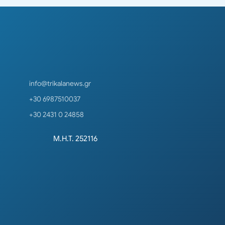
info@trikalanews.gr
+30 6987510037
+30 2431 0 24858
Μ.Η.Τ. 252116