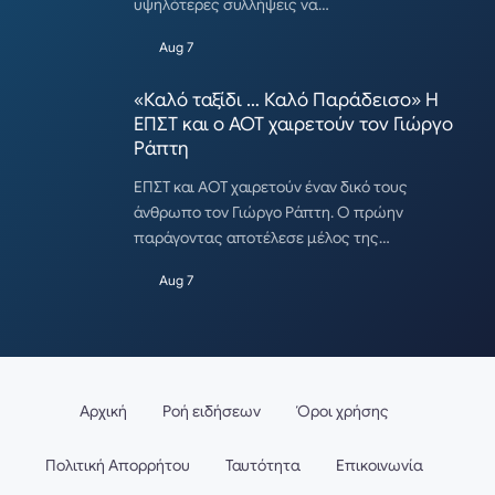
υψηλότερες συλλήψεις να…
Aug 7
«Καλό ταξίδι … Καλό Παράδεισο» Η
ΕΠΣΤ και ο ΑΟΤ χαιρετούν τον Γιώργο
Ράπτη
ΕΠΣΤ και ΑΟΤ χαιρετούν έναν δικό τους
άνθρωπο τον Γιώργο Ράπτη. Ο πρώην
παράγοντας αποτέλεσε μέλος της…
Aug 7
Αρχική
Ροή ειδήσεων
Όροι χρήσης
Πολιτική Απορρήτου
Ταυτότητα
Επικοινωνία