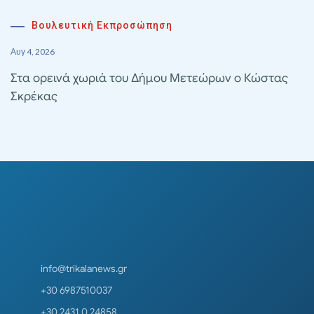
Βουλευτική Εκπροσώπηση
Αυγ 4, 2026
Στα ορεινά χωριά του Δήμου Μετεώρων ο Κώστας
Σκρέκας
info@trikalanews.gr
+30 6987510037
+30 2431 0 24858