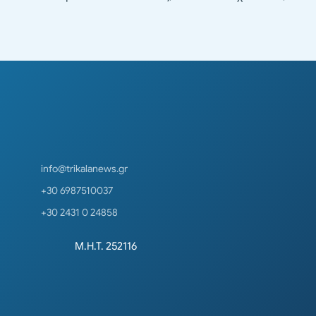
info@trikalanews.gr
+30 6987510037
+30 2431 0 24858
Μ.Η.Τ. 252116