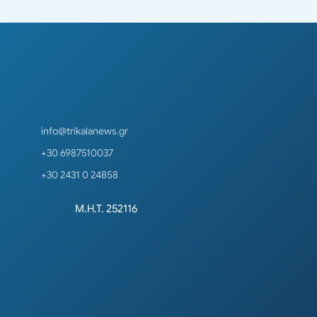
info@trikalanews.gr
+30 6987510037
+30 2431 0 24858
Μ.Η.Τ. 252116