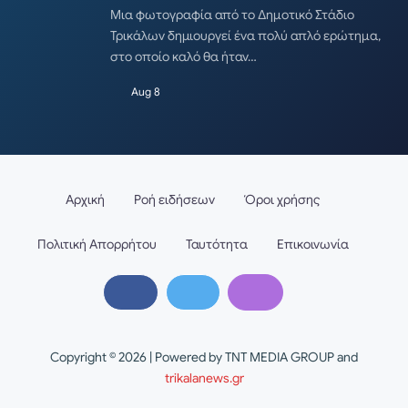
Μια φωτογραφία από το Δημοτικό Στάδιο
Τρικάλων δημιουργεί ένα πολύ απλό ερώτημα,
στο οποίο καλό θα ήταν…
Aug 8
Αρχική
Ροή ειδήσεων
Όροι χρήσης
Πολιτική Απορρήτου
Ταυτότητα
Επικοινωνία
Copyright © 2026 | Powered by TNT MEDIA GROUP and
trikalanews.gr