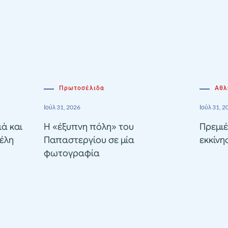
Πρωτοσέλιδα
Αθλ
Ιούλ 31, 2026
Ιούλ 31, 2
ιά και
Η «έξυπνη πόλη» του
Πρεμιέ
έλη
Παπαστεργίου σε μία
εκκίνη
φωτογραφία