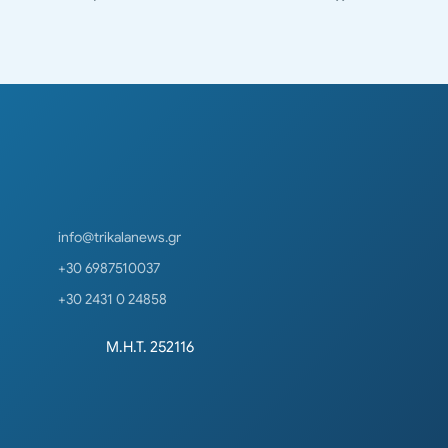
info@trikalanews.gr
+30 6987510037
+30 2431 0 24858
Μ.Η.Τ. 252116