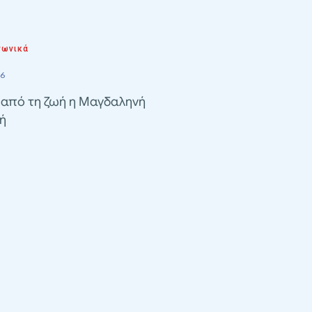
νωνικά
26
 από τη ζωή η Μαγδαληνή
ή