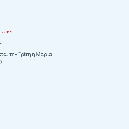
νωνικά
26
ται την Τρίτη η Μαρία
α