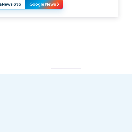
laNews στο
Google News