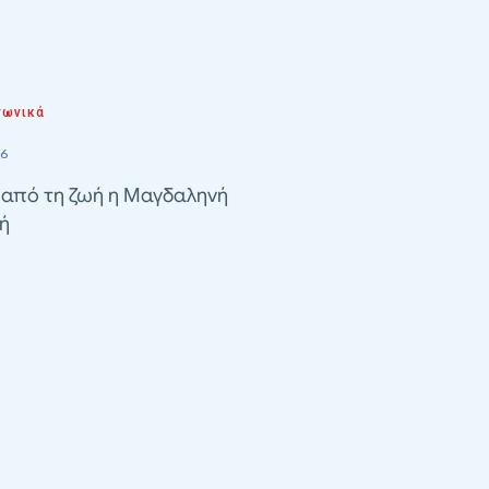
νωνικά
26
 από τη ζωή η Μαγδαληνή
ή