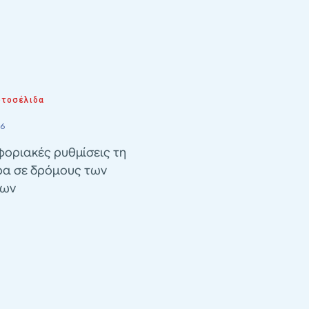
τοσέλιδα
26
οριακές ρυθμίσεις τη
ρα σε δρόμους των
λων