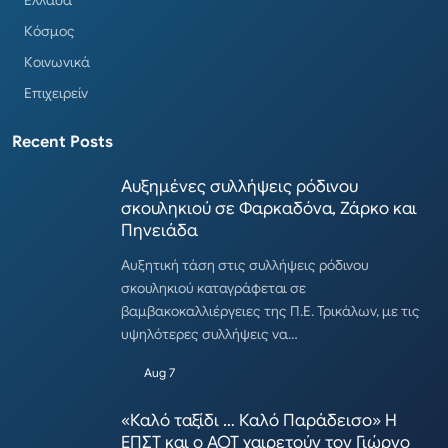
Ελλάδα
Κόσμος
Κοινωνικά
Επιχειρείν
Recent Posts
Αυξημένες συλλήψεις ρόδινου
σκουληκιού σε Φαρκαδόνα, Ζάρκο και
Πηνειάδα
Αυξητική τάση στις συλλήψεις ρόδινου
σκουληκιού καταγράφεται σε
βαμβακοκαλλιέργειες της Π.Ε. Τρικάλων, με τις
υψηλότερες συλλήψεις να…
Aug 7
«Καλό ταξίδι … Καλό Παράδεισο» Η
ΕΠΣΤ και ο ΑΟΤ χαιρετούν τον Γιώργο