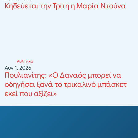
Κηδεύεται την Τρίτη η Μαρία Ντούνα
Αθλητικα
Αυγ 1, 2026
Πουλιανίτης: «Ο Δαναός μπορεί να
οδηγήσει ξανά το τρικαλινό μπάσκετ
εκεί που αξίζει»