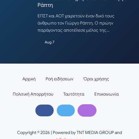
Ράπτη
ΕΠΣΤ και ΑΟΤ χαιρετούν έναν δικό τους
άνθρωπο τον Γιώργο Ράπτη. Ο πρώην
παράγοντας αποτέλεσε μέλος της…
Aug 7
Αρχική
Ροή ειδήσεων
Όροι χρήσης
Πολιτική Απορρήτου
Ταυτότητα
Επικοινωνία
Copyright © 2026 | Powered by TNT MEDIA GROUP and