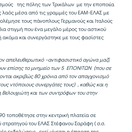
εσμούς της πόλης των Τρικάλων με την εποποιία
ός λαός μέσα από τις γραμμές του ΕΑΜ-ΕΛΑΣ με
ολέμησε τους πάνοπλους Γερμανούς και Ιταλούς
ίδια στιγμή που ένα μεγάλο μέρος του αστικού
 ή ακόμα και συνεργάστηκε με τους φασίστες
στον απελευθερωτικό –αντιφασιστικό αγώνα μαζί
νουν επίσης το μνημείο των 5 ΕΠΟΝΙΤΩΝ (που σε
νονται ακριβώς 80 χρόνια από τον απαγχονισμό
τους ντόποιους συνεργάτες τους) , καθώς και η
η Βελουχιώτη και των συντρόφων του στην
90 τοποθέτησε στην κεντρική πλατεία σε
ύ στρατηγού του ΕΛΑΣ Στέφανου Σαράφη ( σ.σ.
κές εκδηλώσεις , εκεί γίνεται η έπαρση της