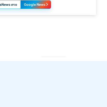
laNews στο
Google News