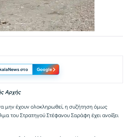
ikalaNews στο
Google
ής Αρχής
να μην έχουν ολοκληρωθεί, η συζήτηση όμως
λμα του Στρατηγού Στέφανου Σαράφη έχει ανοίξει