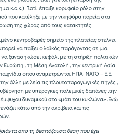
μα κ.ο.κ.) Γιατί έπαιξε κορυφαίο ρόλο στην
αού που κατέληξε με την νικηφόρα πορεία στα
θέρωση της χώρας από τους κατακτητές
μένο κεντροβαρές σημείο της πλατείας στέλνει
μπορεί να παίξει ο λαϊκός παράγοντας σε μια
 να ξανασηκώσει κεφάλι με τη στήριξη πολιτικών
ν Ευρώπη , τη Μέση Ανατολή , την κεντρική Ασία
παιχνίδια όπου αναμετρώνται ΗΠΑ- ΝΑΤΟ – Ε.Ε.
 την άλλη με λεία τις πλουτοπαραγωγικές πηγές ,
 κυβέρνηση με υπέρογκες πολεμικές δαπάνες ,την
 έμψυχου δυναμικού στο «μάτι του κυκλώνα» .Ενώ
ενάζει κάτω από την ακρίβεια και τις
ρών.
ριάντα από τη δεσπόζουσα θέση που έχει