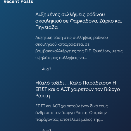
Recent Posts
Αυξημένες συλλήψεις ρόδινου
σκουληκιού σε Φαρκαδόνα, Ζάρκο και
Πηνειάδα
Αυξητική τάση στις συλλήψεις ρόδινου
σκουληκιού καταγράφεται σε
βαμβακοκαλλιέργειες της Π.Ε. Τρικάλων, με τις
υψηλότερες συλλήψεις να…
Aug 7
«Καλό ταξίδι … Καλό Παράδεισο» Η
ΕΠΣΤ και ο ΑΟΤ χαιρετούν τον Γιώργο
Ράπτη
ΕΠΣΤ και ΑΟΤ χαιρετούν έναν δικό τους
άνθρωπο τον Γιώργο Ράπτη. Ο πρώην
παράγοντας αποτέλεσε μέλος της…
Aug 7