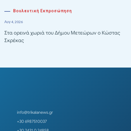
Βουλευτική Εκπροσώπηση
Αυγ 4, 2026
Στα ορεινά χωριά του Δήμου Μετεώρων ο Κώστας
Σκρέκας
info@trikalanews.gr
+30 6987510037
+30 2431 0 24858