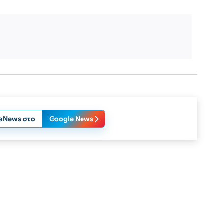
laNews στο
Google News