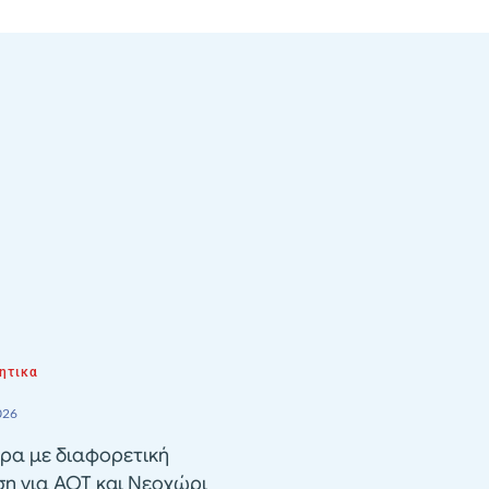
ητικα
026
ρα με διαφορετική
ση για ΑΟΤ και Νεοχώρι