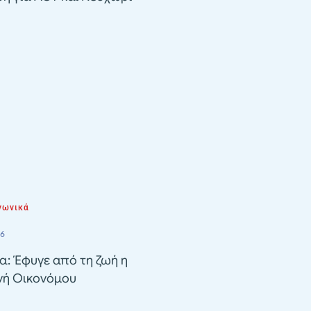
νωνικά
26
α: Έφυγε από τη ζωή η
νή Οικονόμου