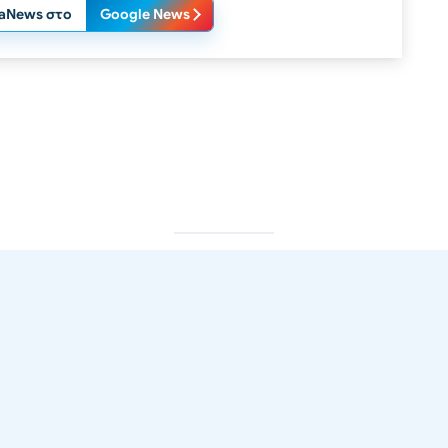
laNews στο
Google News