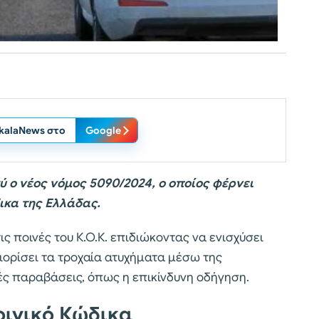
ikalaNews στο
Google
χύ ο νέος νόμος 5090/2024, ο οποίος φέρνει
ικα της Ελλάδας.
ς ποινές του Κ.Ο.Κ. επιδιώκοντας να ενισχύσει
ιορίσει τα τροχαία ατυχήματα μέσω της
ς παραβάσεις, όπως η επικίνδυνη οδήγηση.
οινικό Κώδικα