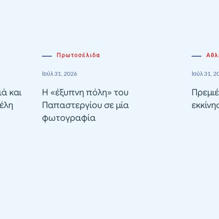
Πρωτοσέλιδα
Αθλ
Ιούλ 31, 2026
Ιούλ 31, 2
ιά και
Η «έξυπνη πόλη» του
Πρεμιέ
έλη
Παπαστεργίου σε μία
εκκίνη
φωτογραφία