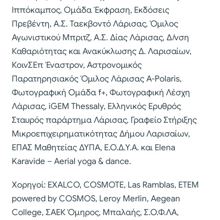
Ιππόκαμπος, Ομάδα Έκφραση, Εκδόσεις
Πρεβέντη, Α.Σ. Ταεκβοντό Λάρισας, Όμιλος
Αγωνιστικού Μπριτζ, Α.Σ. Δίας Λάρισας, Δ/νση
Καθαριότητας και Ανακύκλωσης Δ. Λαρισαίων,
ΚοινΣΕπ Έναστρον, Αστρονομικός
Παρατηρησιακός Όμιλος Λάρισας A-Polaris,
Φωτογραφική Ομάδα f+, Φωτογραφική Λέσχη
Λάρισας, iGEM Thessaly, Ελληνικός Ερυθρός
Σταυρός παράρτημα Λάρισας, Γραφείο Στήριξης
Μικροεπιχειρηματικότητας Δήμου Λαρισαίων,
ΕΠΑΣ Μαθητείας ΔΥΠΑ, Ε.Ο.Δ.Υ.Α. και Elena
Karavide – Aerial yoga & dance.
Χορηγοί: EXALCO, COSMOTE, Las Ramblas, ETEM
powered by COSMOS, Leroy Merlin, Aegean
College, ΣΑΕΚ Όμηρος, Μπαλαής, Σ.Ο.Φ.ΛΑ,