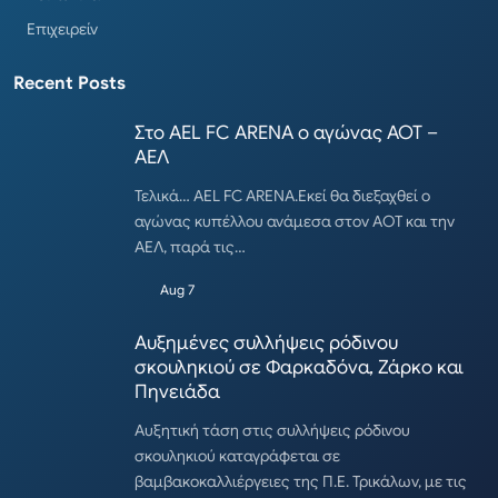
Επιχειρείν
Recent Posts
Στο AEL FC ARENA ο αγώνας ΑΟΤ –
ΑΕΛ
Τελικά… AEL FC ARENA.Εκεί θα διεξαχθεί ο
αγώνας κυπέλλου ανάμεσα στον ΑΟΤ και την
ΑΕΛ, παρά τις…
Aug 7
Αυξημένες συλλήψεις ρόδινου
σκουληκιού σε Φαρκαδόνα, Ζάρκο και
Πηνειάδα
Αυξητική τάση στις συλλήψεις ρόδινου
σκουληκιού καταγράφεται σε
βαμβακοκαλλιέργειες της Π.Ε. Τρικάλων, με τις