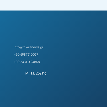
info@trikalanews.gr
+30 6987510037
+30 2431 0 24858
Μ.Η.Τ. 252116