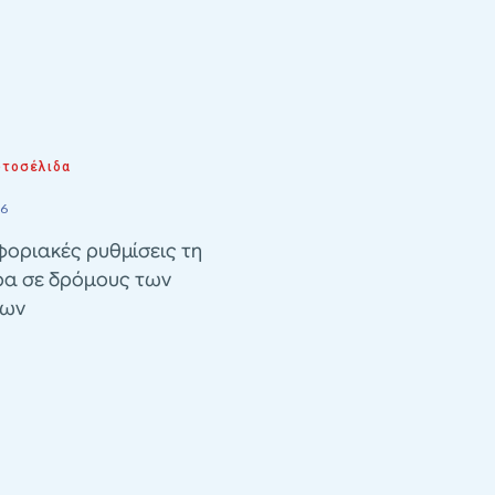
τοσέλιδα
26
οριακές ρυθμίσεις τη
ρα σε δρόμους των
λων