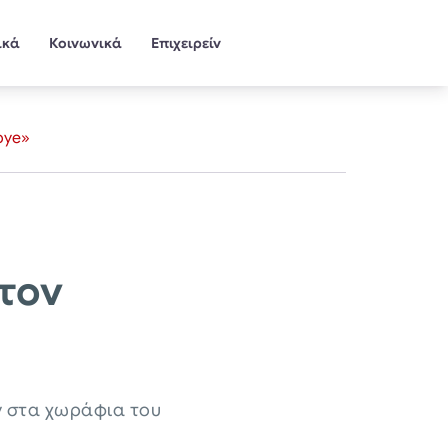
ικά
Κοινωνικά
Επιχειρείν
bye»
τον
ν στα χωράφια του