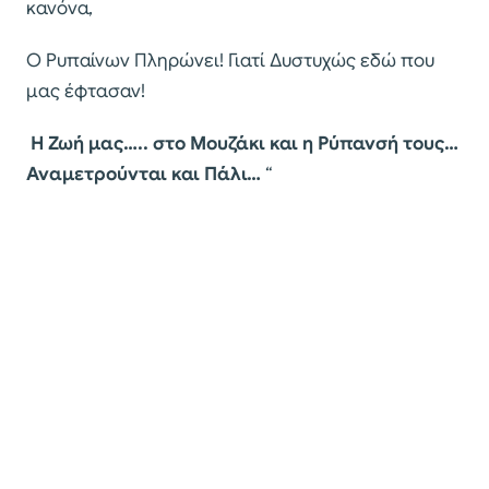
κανόνα,
Ο Ρυπαίνων Πληρώνει! Γιατί Δυστυχώς εδώ που
μας έφτασαν!
Η Ζωή μας….. στο Μουζάκι και η Ρύπανσή τους…
Αναμετρούνται και Πάλι…
“