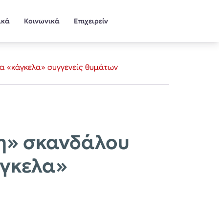
ικά
Κοινωνικά
Επιχειρείν
τα «κάγκελα» συγγενείς θυμάτων
ψη» σκανδάλου
άγκελα»