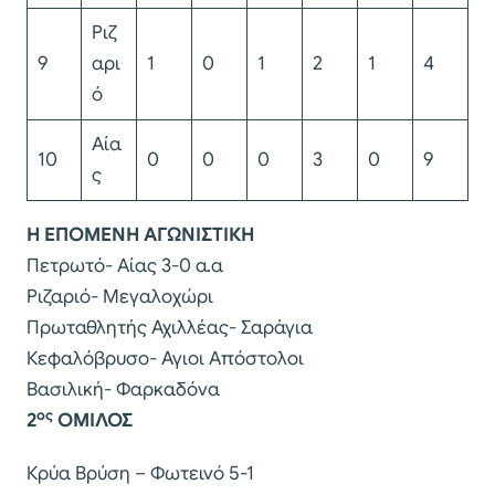
Ριζ
9
αρι
1
0
1
2
1
4
ό
Αία
10
0
0
0
3
0
9
ς
Η ΕΠΟΜΕΝΗ ΑΓΩΝΙΣΤΙΚΗ
Πετρωτό- Αίας 3-0 α.α
Ριζαριό- Μεγαλοχώρι
Πρωταθλητής Αχιλλέας- Σαράγια
Κεφαλόβρυσο- Αγιοι Απόστολοι
Βασιλική- Φαρκαδόνα
ος
2
ΟΜΙΛΟΣ
Κρύα Βρύση – Φωτεινό 5-1