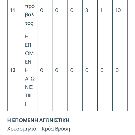
πρό
11
0
0
0
3
1
10
βαλ
τος
Η
ΕΠ
ΟΜ
ΕΝ
12
Η
0
0
0
0
0
0
ΑΓΩ
ΝΙΣ
ΤΙΚ
Η
Η ΕΠΟΜΕΝΗ ΑΓΩΝΙΣΤΙΚΗ
Χρυσομηλιά – Κρύα Βρύση