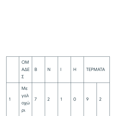
ΟΜ
ΑΔΕ
Β
Ν
Ι
Η
ΤΕΡΜΑΤΑ
Σ
Με
γαλ
1
7
2
1
0
9
2
οχώ
ρι