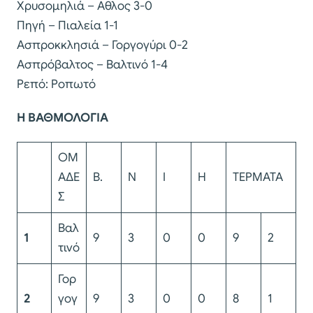
Χρυσομηλιά – Αθλος 3-0
Πηγή – Πιαλεία 1-1
Ασπροκκλησιά – Γοργογύρι 0-2
Ασπρόβαλτος – Βαλτινό 1-4
Ρεπό: Ροπωτό
Η ΒΑΘΜΟΛΟΓΙΑ
ΟΜ
ΑΔΕ
Β.
Ν
Ι
Η
ΤΕΡΜΑΤΑ
Σ
Βαλ
1
9
3
0
0
9
2
τινό
Γορ
2
γογ
9
3
0
0
8
1