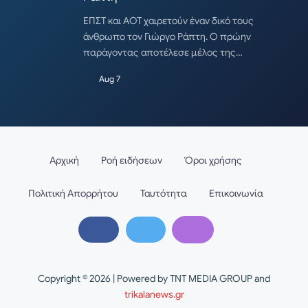
ΕΠΣΤ και ΑΟΤ χαιρετούν έναν δικό τους
άνθρωπο τον Γιώργο Ράπτη. Ο πρώην
παράγοντας αποτέλεσε μέλος της…
Aug 7
Αρχική
Ροή ειδήσεων
Όροι χρήσης
Πολιτική Απορρήτου
Ταυτότητα
Επικοινωνία
Copyright © 2026 | Powered by TNT MEDIA GROUP and
trikalanews.gr