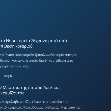
Στο Νοσοκομείο 75χρονη μετά από
επίθεση κριαριού
το Γενικό Νοσοκομείο Τρικάλων διακομίστηκε μία
5χρονη γυναίκα, η οποία δέχθηκε επίθεση από
ριάρι το πρωί της…
Aug 5
Ο Μερτσιώτης έπιασε δουλειά…
γκρεμίζοντας
εν πρόλαβε να «ζεστάνει» την καρέκλα της
Αντιδημαρχίας Πολεοδομίας ο Θωμάς Μερτσιώτης