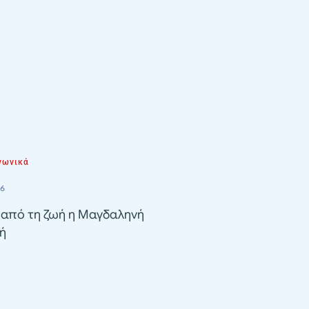
νωνικά
26
 από τη ζωή η Μαγδαληνή
ή