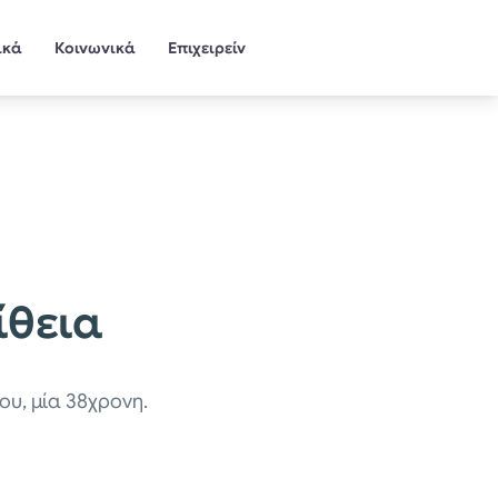
ικά
Κοινωνικά
Επιχειρείν
ίθεια
υ, μία 38χρονη.