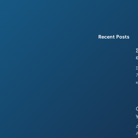
Recent Posts
Σ
7
κ
Δ