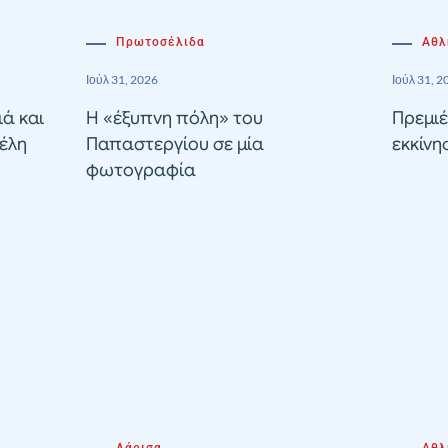
Πρωτοσέλιδα
Αθλ
Ιούλ 31, 2026
Ιούλ 31, 2
ιά και
Η «έξυπνη πόλη» του
Πρεμιέ
έλη
Παπαστεργίου σε μία
εκκίνη
φωτογραφία
Λάρισα
Αθλ