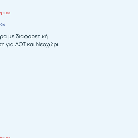
ητικα
026
ρα με διαφορετική
ση για ΑΟΤ και Νεοχώρι
ητικα