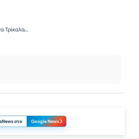
τα Τρίκαλα…
laNews στο
Google News