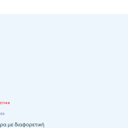
ητικα
026
ρα με διαφορετική