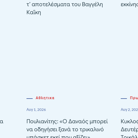
τ’ αποτελέσματα του Βαγγέλη
εκκίνη
Καΐκη
Αθλητικα
Πρω
Αυγ 1, 2026
Αυγ 2, 20
ία
Πουλιανίτης: «Ο Δαναός μπορεί
Κυκλοφ
να οδηγήσει ξανά το τρικαλινό
Δευτέ
μπάσκετ εκεί που αξίζει»
Τρικά