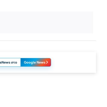
laNews στο
Google News