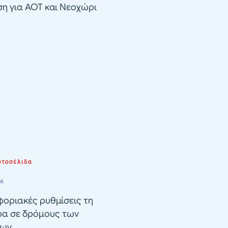
ση για ΑΟΤ και Νεοχώρι
τοσέλιδα
26
οριακές ρυθμίσεις τη
ρα σε δρόμους των
λων