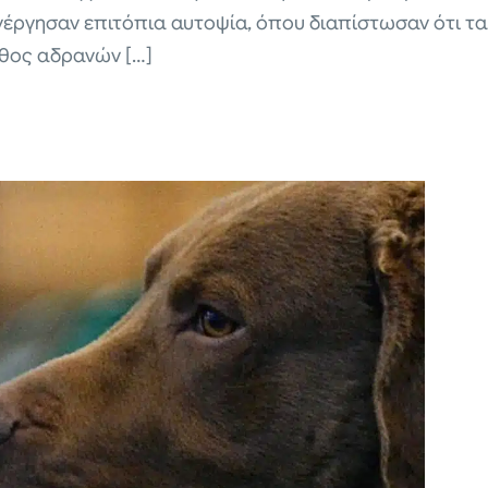
νέργησαν επιτόπια αυτοψία, όπου διαπίστωσαν ότι τα
θος αδρανών […]