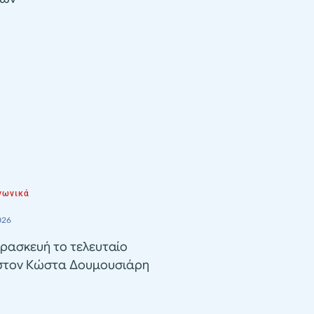
νωνικά
026
ρασκευή το τελευταίο
 στον Κώστα Δουμουσιάρη