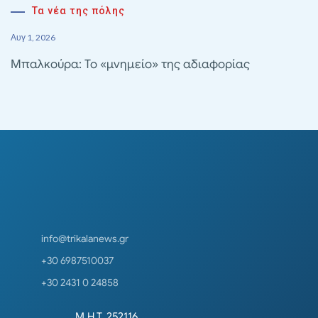
Τα νέα της πόλης
Αυγ 1, 2026
Μπαλκούρα: Το «μνημείο» της αδιαφορίας
info@trikalanews.gr
+30 6987510037
+30 2431 0 24858
Μ.Η.Τ. 252116