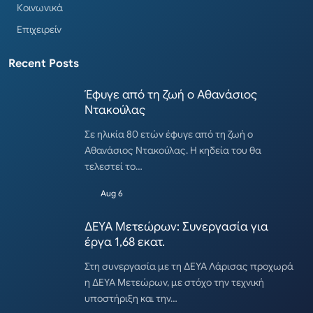
Κοινωνικά
Επιχειρείν
Recent Posts
Έφυγε από τη ζωή ο Αθανάσιος
Ντακούλας
Σε ηλικία 80 ετών έφυγε από τη ζωή ο
Αθανάσιος Ντακούλας. Η κηδεία του θα
τελεστεί το…
Aug 6
ΔΕΥΑ Μετεώρων: Συνεργασία για
έργα 1,68 εκατ.
Στη συνεργασία με τη ΔΕΥΑ Λάρισας προχωρά
η ΔΕΥΑ Μετεώρων, με στόχο την τεχνική
υποστήριξη και την…