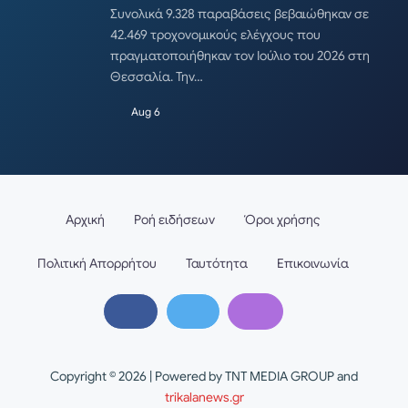
Συνολικά 9.328 παραβάσεις βεβαιώθηκαν σε
42.469 τροχονομικούς ελέγχους που
πραγματοποιήθηκαν τον Ιούλιο του 2026 στη
Θεσσαλία. Την…
Aug 6
Αρχική
Ροή ειδήσεων
Όροι χρήσης
Πολιτική Απορρήτου
Ταυτότητα
Επικοινωνία
Copyright © 2026 | Powered by TNT MEDIA GROUP and
trikalanews.gr