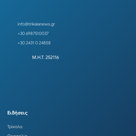
info@trikalanews.gr
+30 6987510037
+30 2431 0 24858
Μ.Η.Τ. 252116
Ειδήσεις
Τρίκαλα
Θεσσαλία