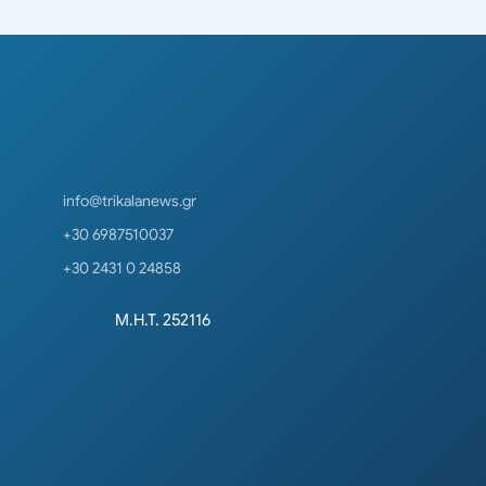
info@trikalanews.gr
+30 6987510037
+30 2431 0 24858
Μ.Η.Τ. 252116