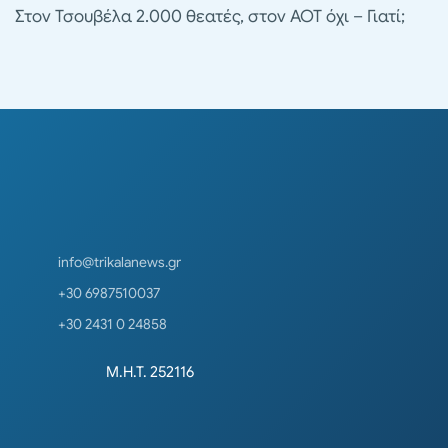
Στον Τσουβέλα 2.000 θεατές, στον ΑΟΤ όχι – Γιατί;
info@trikalanews.gr
+30 6987510037
+30 2431 0 24858
Μ.Η.Τ. 252116