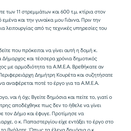
ε των 11 στρεμμάτων και 600 τ.μ. κτίρια στον
 εμένα και την γυναίκα μου Γιάννα. Πριν την
α λειτουργίας από τις τεχνικές υπηρεσίες του
ίτε που πρόκειται να γίνει αυτή η δομή κ.
 Δήμαρχος και τέσσερα χρόνια δημοτικός
ος με αρμοδιότητα τα Α.Μ.Ε.Α. Βρεθήκατε αν
 Περιφερειάρχη Δημήτρη Κουρέτα και συζητήσατε
 να αναφέρεται ποτέ το έργο για τα Α.Μ.Ε.Α.
ο, ναι ή όχι; Βγείτε δημόσια και πείτε το, γιατί ο
ρης αποδέχθηκε πως δεν το ήθελε να γίνει
ψε τον Δήμο και έφυγε. Προτίμησε να
ρχε, ο κ. Παπαστεργίου είχε εντάξει το έργο στο
το βγάλατε. Όπως τα έλεγα δημόσια ο κ.