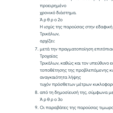
προειρημένο
χρονικό διάστημα.
Ά ρ θ ρ ο 2ο
Η ισχύς της παρούσας στην εδαφική
Τρικάλων,
αρχίζει:
μετά την πραγματοποίηση επιτόπιας
Τροχαίας
Τρικάλων, καθώς και τον υπεύθυνο ε
τοποθέτησης της προβλεπόμενης κυ
αναγκαιότητα λήψης
τυχόν πρόσθετων μέτρων κυκλοφορ
από τη δημοσίευσή της, σύμφωνα με 
Ά ρ θ ρ ο 3ο
Οι παραβάτες της παρούσας τιμωρού