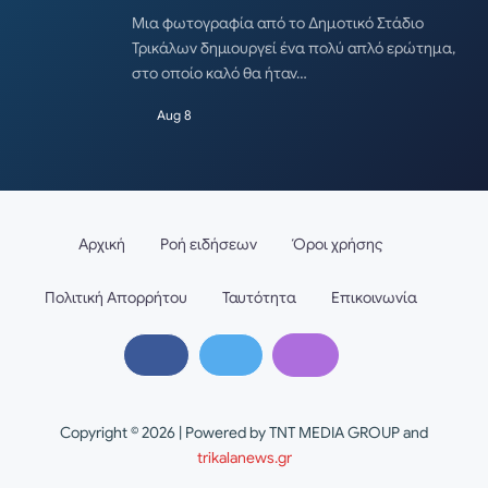
Μια φωτογραφία από το Δημοτικό Στάδιο
Τρικάλων δημιουργεί ένα πολύ απλό ερώτημα,
στο οποίο καλό θα ήταν…
Aug 8
Αρχική
Ροή ειδήσεων
Όροι χρήσης
Πολιτική Απορρήτου
Ταυτότητα
Επικοινωνία
Copyright © 2026 | Powered by TNT MEDIA GROUP and
trikalanews.gr