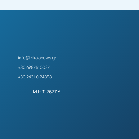
info@trikalanews.gr
+30 6987510037
+30 2431 0 24858
Μ.Η.Τ. 252116