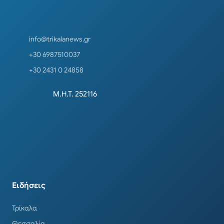
info@trikalanews.gr
+30 6987510037
+30 2431 0 24858
Μ.Η.Τ. 252116
Ειδήσεις
Τρίκαλα
Θεσσαλία