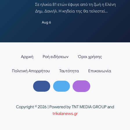
Σε ηλικία 81 ετών έφυγε από τη ζωή η Ελένη
Δημ. Δανιήλ. Η κηδεία της θα τελεστεί…
Aug 6
Αρχική
Ροή ειδήσεων
Όροι χρήσης
Πολιτική Απορρήτου
Ταυτότητα
Επικοινωνία
Copyright © 2026 | Powered by TNT MEDIA GROUP and
trikalanews.gr